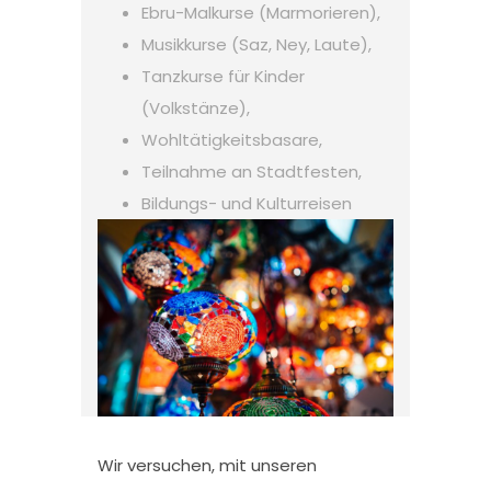
Ebru-Malkurse (Marmorieren),
Musikkurse (Saz, Ney, Laute),
Tanzkurse für Kinder
(Volkstänze),
Wohltätigkeitsbasare,
Teilnahme an Stadtfesten,
Bildungs- und Kulturreisen
Wir versuchen, mit unseren