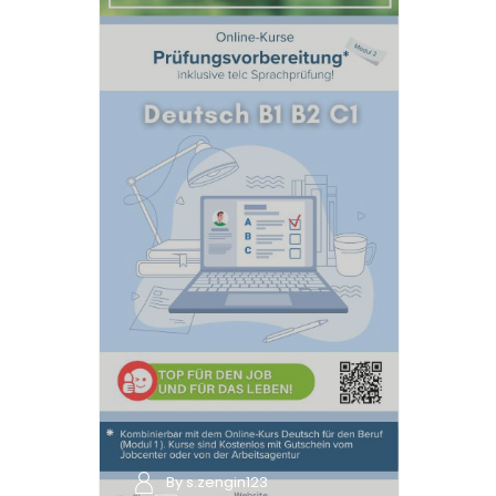
By s.zengin123